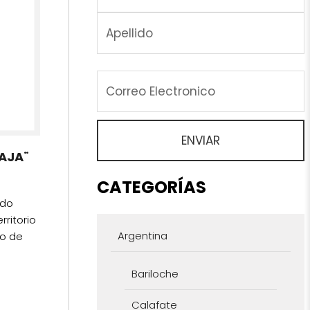
IAJA¨
CATEGORÍAS
ado
rritorio
Argentina
ro de
Bariloche
Calafate