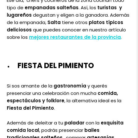
Ese día, chefs y cocineros de la zona cocinan todo
tipo de
empanadas salteñas
. Así, los
turistas y
lugareños
degustan y eligen a la ganadora. Además
de la empanada,
Salta
tiene otros
platos típicos
deliciosos
que puedes conocer en nuestro artículo
sobre los
mejores restaurantes de la provincia
.
FIESTA DEL PIMIENTO
Si sos amante de la
gastronomía
y querés
presenciar una celebración con mucha
comida,
espectáculos y folklore
, la alternativa ideal es la
Fiesta del Pimiento
.
Además de deleitar a tu
paladar
con la
exquisita
comida local
, podrás presenciar
bailes
tradicionales salteños
, comprar
artesanías