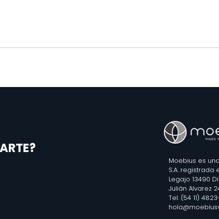
ARTE?
Moebius es una
S.A. registrada
Legajo 13490 D
Julián Alvarez 
Tel. (54 11) 482
hola@moebiusv