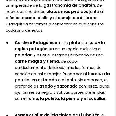
un imperdible de la
gastronomía de Chaltén
. De
hecho, es uno de los
platos más pedidos
junto al
clásico asado criollo y el conejo cordillerano
¡Tranqui! Ya te vamos a comentar en qué consiste
cada uno de estos:
Cordero Patagónico:
este
plato típico de la
región patagónica
es un regalo exclusivo al
paladar
. Y es que, estamos hablando de una
carne magra y tierna
, de sabor
particularmente delicioso; tras las formas de
cocción de este manjar. Puede ser
al horno, a la
parrilla, en estofado o al palo
. Sin embargo, el
preferido es
asado
y
sazonado
con: jerez, laurel,
ajo, pimienta negra y sal. Las partes preferidas
con
el lomo, la paleta, la pierna y el costillar
.
Asado criollo:
delicia típica de El Chaltén
, a