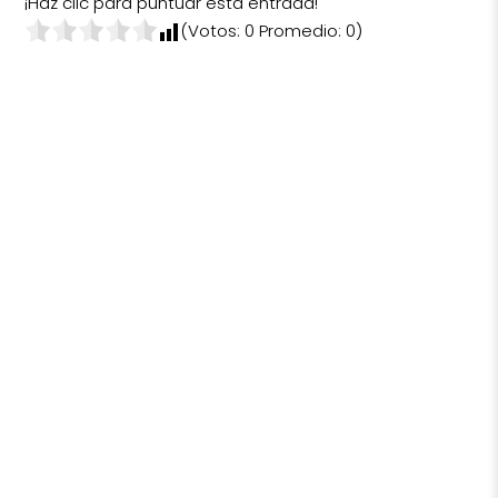
¡Haz clic para puntuar esta entrada!
(Votos:
0
Promedio:
0
)