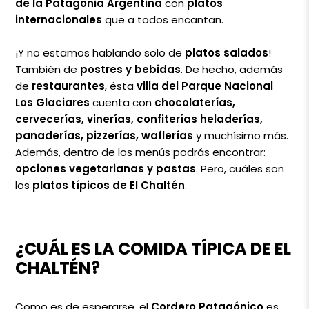
de la Patagonia Argentina
con
platos
internacionales
que a todos encantan.
¡Y no estamos hablando solo de
platos salados
!
También de
postres y bebidas
. De hecho, además
de
restaurantes
, ésta
villa del Parque Nacional
Los Glaciares
cuenta con
chocolaterías,
cervecerías, vinerías, confiterías heladerías,
panaderías, pizzerías, waflerías
y muchísimo más.
Además, dentro de los menús podrás encontrar:
opciones vegetarianas y pastas
. Pero, cuáles son
los
platos típicos de El Chaltén
.
¿CUÁL ES LA COMIDA TÍPICA DE EL
CHALTÉN?
Como es de esperarse, el
Cordero Patagónico
es