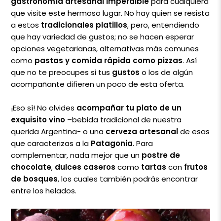
gastronomía artesanal imperdible
para cualquiera
que visite este hermoso lugar. No hay quien se resista
a estos
tradicionales platillos
, pero, entendiendo
que hay variedad de gustos; no se hacen esperar
opciones vegetarianas, alternativas más comunes
como
pastas y comida rápida como pizzas
. Así
que no te preocupes si tus
gustos
o los de algún
acompañante difieren un poco de esta oferta.
¡Eso sí! No olvides
acompañar tu plato de un
exquisito vino
–bebida tradicional de nuestra
querida Argentina- o una
cerveza artesanal
de esas
que caracterizas a la
Patagonia
. Para
complementar, nada mejor que un
postre de
chocolate
,
dulces caseros
como
tartas
con
frutos
de bosques
, los cuales también podrás encontrar
entre los helados.