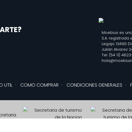
ARTE?
Moebius es una
S.A. registrada
Legajo 13490 D
Julián Alvarez 
Tel. (54 11) 482
hola@moebiusv
O UTIL
·
COMO COMPRAR
·
CONDICIONES GENERALES
·