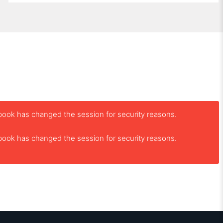
book has changed the session for security reasons.
book has changed the session for security reasons.