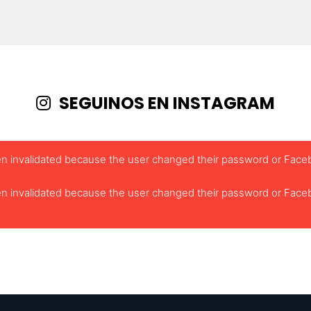
SEGUINOS EN INSTAGRAM
been invalidated because the user changed their password or Face
been invalidated because the user changed their password or Face