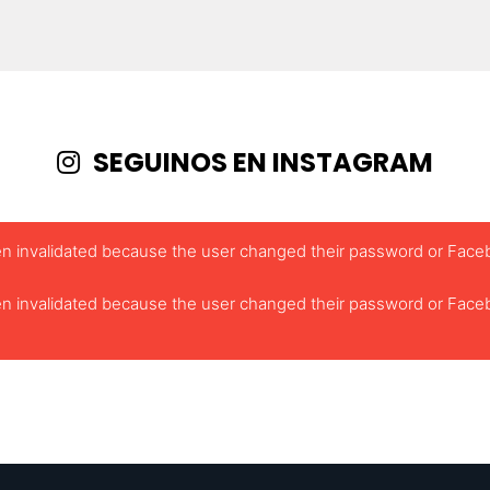
SEGUINOS EN INSTAGRAM
been invalidated because the user changed their password or Face
been invalidated because the user changed their password or Face