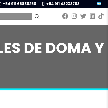
+54 911 65888250
+54 911 48238788
ES DE DOMA Y