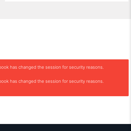
book has changed the session for security reasons.
book has changed the session for security reasons.