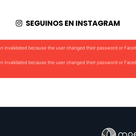
SEGUINOS EN INSTAGRAM
been invalidated because the user changed their password or Face
been invalidated because the user changed their password or Face