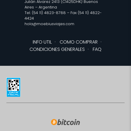
Julián Alvarez 2413 (C1425DHK) Buenos
Aires – Argentina
Tel. (54 11) 4823-8788 – Fax (54 11) 4822-
4424
hola@moebiusviajes.com
INFO UTIL
·
COMO COMPRAR
·
CONDICIONES GENERALES
·
FAQ