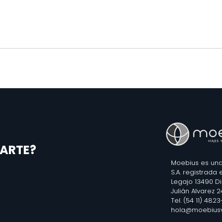
ARTE?
Moebius es una
S.A. registrada
Legajo 13490 D
Julián Alvarez 
Tel. (54 11) 482
hola@moebiusv