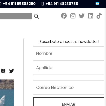
+54 911 65888250
+54 911 48238788
¡Suscribete a nuestro newsletter!