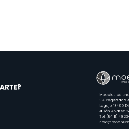
ARTE?
Moebius es una
S.A. registrada
Legajo 13490 D
Julián Alvarez 
Tel. (54 11) 482
hola@moebiusv