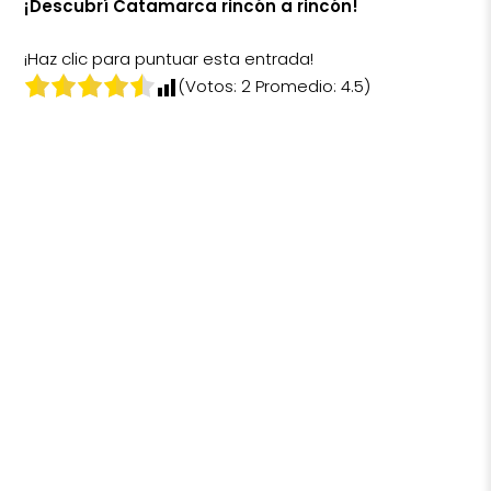
¡Descubrí Catamarca rincón a rincón!
¡Haz clic para puntuar esta entrada!
(Votos:
2
Promedio:
4.5
)