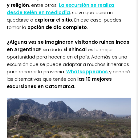
y religión
, entre otros.
La excursión se realiza
desde Belén en mediodía
, salvo que quieran
quedarse a
explorar el sitio
. En ese caso, puedes
tomar la
opción de día completo
.
¿Alguna vez se imaginaron visitando ruinas Incas
en Argentina?
sin duda
El Shincal
es la mejor
oportunidad para hacerlo en el país. Además es una
excursión que se puede adaptar a muchos itinerarios
para recorrer la provincia.
Whatsappeanos
y conocé
las alternativas que tenés con
las 10 mejores
excursiones en Catamarca.