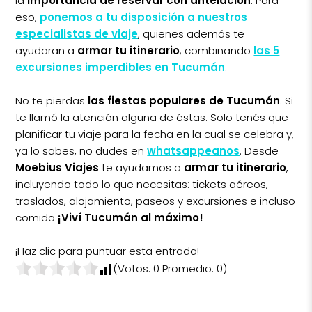
la
importancia de reservar con antelación
. Para
eso,
ponemos a tu disposición a nuestros
especialistas de viaje
, quienes además te
ayudaran a
armar tu itinerario
; combinando
las 5
excursiones imperdibles en Tucumán
.
No te pierdas
las fiestas populares de Tucumán
. Si
te llamó la atención alguna de éstas. Solo tenés que
planificar tu viaje para la fecha en la cual se celebra y,
ya lo sabes, no dudes en
whatsappeanos
. Desde
Moebius Viajes
te ayudamos a
armar tu itinerario
,
incluyendo todo lo que necesitas: tickets aéreos,
traslados, alojamiento, paseos y excursiones e incluso
comida
¡Viví Tucumán al máximo!
¡Haz clic para puntuar esta entrada!
(Votos:
0
Promedio:
0
)