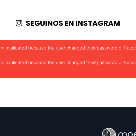
SEGUINOS EN INSTAGRAM
been invalidated because the user changed their password or Face
been invalidated because the user changed their password or Face