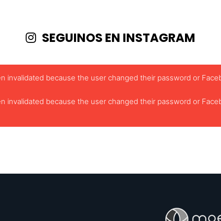
SEGUINOS EN INSTAGRAM
been invalidated because the user changed their password or Face
been invalidated because the user changed their password or Face