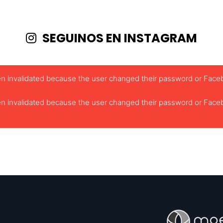
SEGUINOS EN INSTAGRAM
been invalidated because the user changed their password or Face
been invalidated because the user changed their password or Face