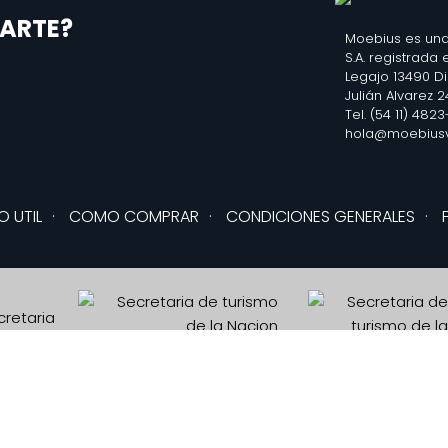
ARTE?
Moebius es una
S.A. registrada
Legajo 13490 D
Julián Alvarez 
Tel. (54 11) 482
hola@moebiusv
O UTIL
·
COMO COMPRAR
·
CONDICIONES GENERALES
·