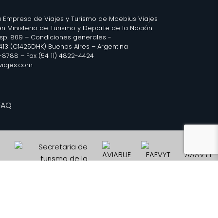
 Empresa de Viajes y Turismo de Moebius Viajes
 en Ministerio de Turismo y Deporte de la Nación
isp. 809 –
Condiciones generales
-
2413 (C1425DHK) Buenos Aires – Argentina
3-8788 – Fax (54 11) 4822-4424
iajes.com
FAQ