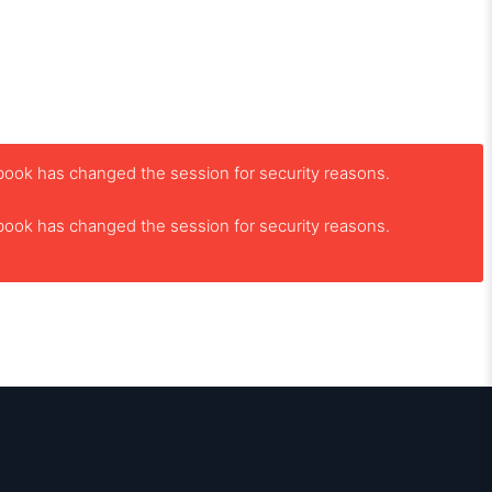
book has changed the session for security reasons.
book has changed the session for security reasons.