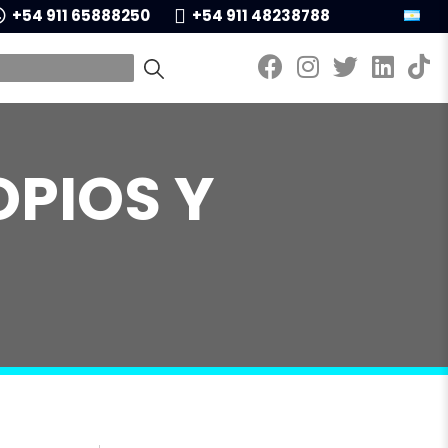
+54 911 65888250
+54 911 48238788
OPIOS Y