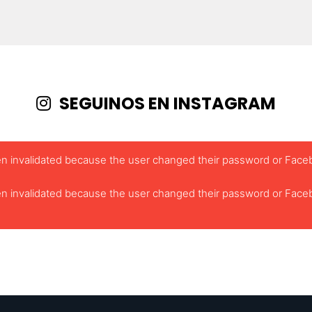
SEGUINOS EN INSTAGRAM
been invalidated because the user changed their password or Face
been invalidated because the user changed their password or Face