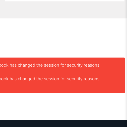
book has changed the session for security reasons.
book has changed the session for security reasons.