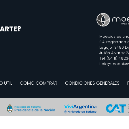
ARTE?
Moebius es una
S.A. registrada
Legajo 13490 D
Julián Alvarez 
Tel. (54 11) 482
hola@moebiusv
O UTIL
·
COMO COMPRAR
·
CONDICIONES GENERALES
·