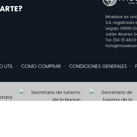
ARTE?
Moebius es una
S.A. registrada
Legajo 13490 D
Julián Alvarez 
Tel. (54 11) 482
hola@moebiusv
O UTIL
·
COMO COMPRAR
·
CONDICIONES GENERALES
·