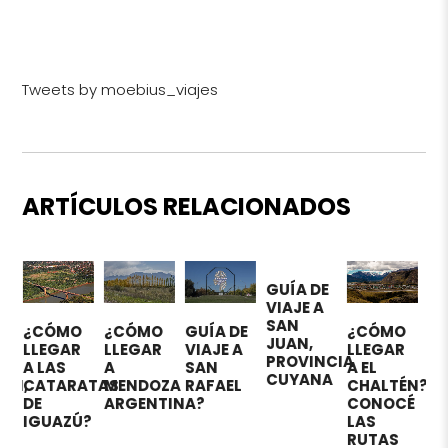
Tweets by moebius_viajes
ARTÍCULOS RELACIONADOS
GUÍA DE
VIAJE A
SAN
O
¿CÓMO
GUÍA DE
¿CÓMO
¿CÓMO
¿
JUAN,
R
LLEGAR
VIAJE A
LLEGAR
LLEGAR
L
PROVINCIA
A
SAN
A EL
A LA
A
CUYANA
ATAS
MENDOZA
RAFAEL
CHALTÉN?
RIOJA?
S
ARGENTINA?
CONOCÉ
Ú?
LAS
RUTAS