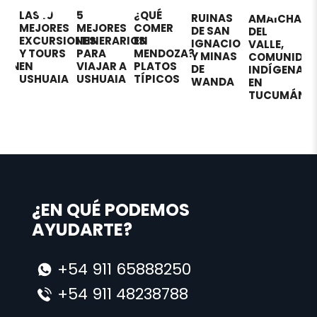
5
¿QUÉ
LOS 5
C
RUINAS
AMAICHA
ES
MEJORES
COMER
MEJORES
A
DE SAN
DEL
SIONES
ITINERARIOS
EN
HOTELES
¡
IGNACIO
VALLE,
RS
PARA
MENDOZA?
EN
R
Y MINAS
COMUNIDAD
VIAJAR A
PLATOS
CIUDAD
B
DE
INDÍGENA
IA
USHUAIA
TÍPICOS
DE
P
WANDA
EN
MENDOZA
V
TUCUMÁN
¿EN QUÉ PODEMOS
AYUDARTE?
+54 911 65888250
+54 911 48238788