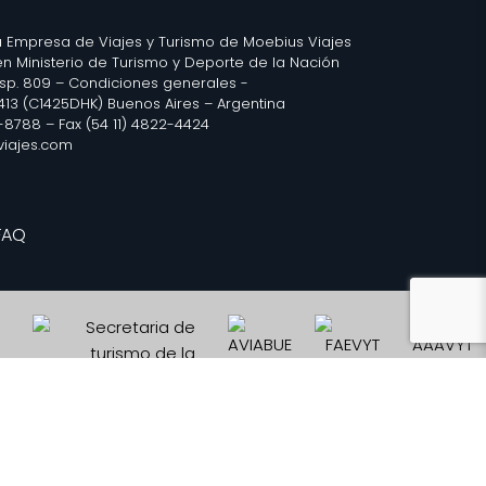
 Empresa de Viajes y Turismo de Moebius Viajes
 en Ministerio de Turismo y Deporte de la Nación
isp. 809 –
Condiciones generales
-
2413 (C1425DHK) Buenos Aires – Argentina
3-8788 – Fax (54 11) 4822-4424
iajes.com
FAQ