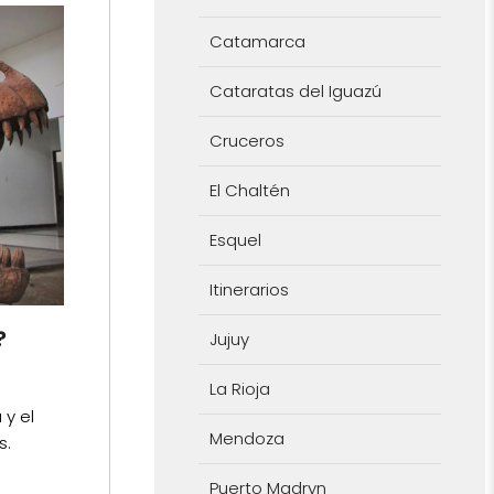
Catamarca
Cataratas del Iguazú
Cruceros
El Chaltén
Esquel
Itinerarios
?
Jujuy
La Rioja
 y el
Mendoza
s.
Puerto Madryn