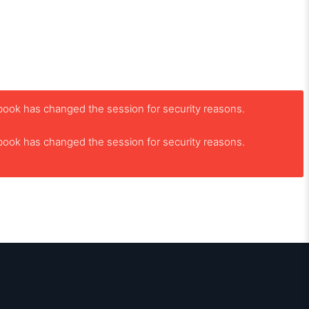
book has changed the session for security reasons.
book has changed the session for security reasons.