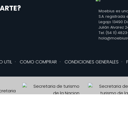
ARTE?
Moebius es una
S.A. registrada
Legajo 13490 D
Julián Alvarez 
Tel. (54 11) 482
hola@moebiusv
O UTIL
·
COMO COMPRAR
·
CONDICIONES GENERALES
·